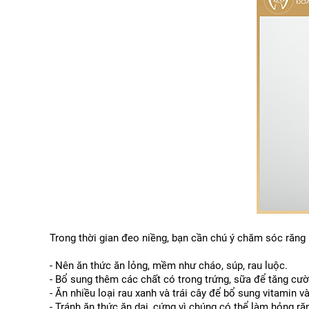
Trong thời gian đeo niềng, bạn cần chú ý chăm sóc răng m
- Nên ăn thức ăn lỏng, mềm như cháo, súp, rau luộc.
- Bổ sung thêm các chất có trong trứng, sữa để tăng cườn
- Ăn nhiều loại rau xanh và trái cây để bổ sung vitamin 
- Tránh ăn thức ăn dai, cứng vì chúng có thể làm hỏng ră