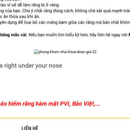
àu vì sẽ dễ làm răng bị ố vàng.
ng của bạn. Chú ý chải răng đúng cách, không chà xát quá mạnh trá
c ăn thừa sau khi ăn.
uyên dụng để loại bỏ các mảng bám giữa các răng mà bàn chải khô
không mắc cài
. Nếu bạn muốn tìm hiểu kỹ hơn, hãy liên hệ ngay với 
s right under your nose
ảo hiểm răng hàm mặt PVI, Bảo Việt,...
LIÊN HỆ