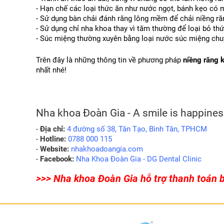
- Hạn chế các loại thức ăn như nước ngọt, bánh kẹo có m
- Sử dụng bàn chải đánh răng lông mềm để chải niềng ră
- Sử dụng chỉ nha khoa thay vì tăm thường để loại bỏ thứ
- Súc miệng thường xuyên bằng loại nước súc miệng ch
Trên đây là những thông tin về phương pháp 
niềng răng 
nhất nhé!
Nha khoa Đoàn Gia - A smile is happines
- 
Địa chỉ:
 4 đường số 38, Tân Tạo, Bình Tân, TPHCM
- 
Hotline:
 0788 000 115
- 
Website:
 nhakhoadoangia.com
- 
Facebook:
 Nha Khoa Đoàn Gia - DG Dental Clinic
>>> Nha khoa Đoàn Gia hỗ trợ thanh toán b