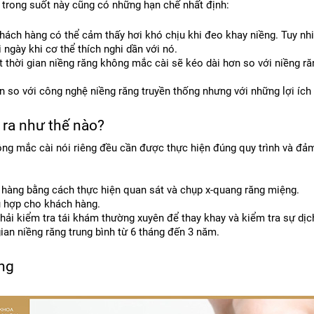
 trong suốt này cũng có những hạn chế nhất định:
hách hàng có thể cảm thấy hơi khó chịu khi đeo khay niềng. Tuy nhi
 ngày khi cơ thể thích nghi dần với nó.
ết thời gian niềng răng không mắc cài sẽ kéo dài hơn so với niềng r
ơn so với công nghệ niềng răng truyền thống nhưng với những lợi ích
 ra như thế nào?
g mắc cài nói riêng đều cần được thực hiện đúng quy trình và đảm b
h hàng bằng cách thực hiện quan sát và chụp x-quang răng miệng.
ù hợp cho khách hàng.
hải kiểm tra tái khám thường xuyên để thay khay và kiểm tra sự dịc
ian niềng răng trung bình từ 6 tháng đến 3 năm.
ăng