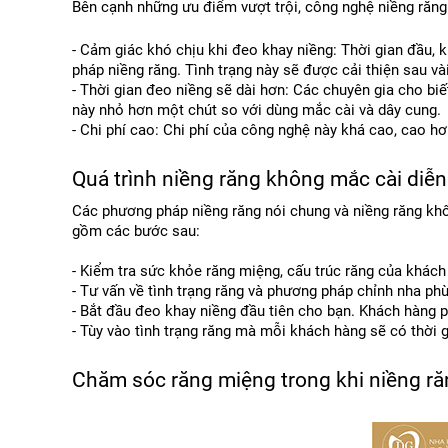
Bên cạnh những ưu điểm vượt trội, công nghệ niềng răng
- Cảm giác khó chịu khi đeo khay niềng: Thời gian đầu, k
pháp niềng răng. Tình trạng này sẽ được cải thiện sau vài
- Thời gian đeo niềng sẽ dài hơn: Các chuyên gia cho bi
này nhỏ hơn một chút so với dùng mắc cài và dây cung.
- Chi phí cao: Chi phí của công nghệ này khá cao, cao h
Quá trình niềng răng không mắc cài diễn
Các phương pháp niềng răng nói chung và niềng răng khôn
gồm các bước sau:
- Kiểm tra sức khỏe răng miệng, cấu trúc răng của khác
- Tư vấn về tình trạng răng và phương pháp chỉnh nha ph
- Bắt đầu đeo khay niềng đầu tiên cho bạn. Khách hàng p
- Tùy vào tình trạng răng mà mỗi khách hàng sẽ có thời g
Chăm sóc răng miệng trong khi niềng r