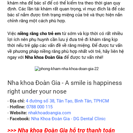
khám nha để bác sĩ để có thể kiểm tra theo thời gian quy 
định. Các lần tái khám rất quan trọng, vì mục đích là để các 
bác sĩ nắm được tình trạng miệng của trẻ và thực hiện nắn 
chỉnh răng một cách phù hợp.
Việc 
niềng răng cho trẻ em
 từ sớm và kịp thời có rất nhiều 
lợi ích nên phụ huynh cần lưu ý đưa trẻ đi khám răng kịp 
thời nếu trẻ gặp các vấn đề về răng miệng. Để được tư vấn 
về phương pháp niềng răng phù hợp nhất với trẻ, hãy liên hệ 
ngay với 
Nha khoa Đoàn Gia
 để được tư vấn nhé!
Nha khoa Đoàn Gia - A smile is happiness 
right under your nose
- 
Địa chỉ:
 4 đường số 38, Tân Tạo, Bình Tân, TPHCM
- 
Hotline:
 0788 000 115
- 
Website:
 nhakhoadoangia.com
- 
Facebook:
 Nha Khoa Đoàn Gia - DG Dental Clinic
>>> Nha khoa Đoàn Gia hỗ trợ thanh toán