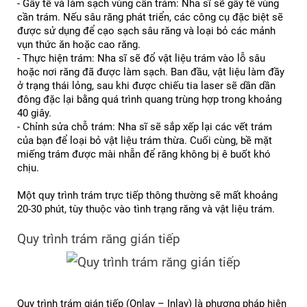
- Gây tê và làm sạch vùng cần trám: Nha sĩ sẽ gây tê vùng 
cần trám. Nếu sâu răng phát triển, các công cụ đặc biệt sẽ 
được sử dụng để cạo sạch sâu răng và loại bỏ các mảnh 
vụn thức ăn hoặc cao răng.
- Thực hiện trám: Nha sĩ sẽ đổ vật liệu trám vào lỗ sâu 
hoặc nơi răng đã được làm sạch. Ban đầu, vật liệu làm đầy 
ở trạng thái lỏng, sau khi được chiếu tia laser sẽ dần dần 
đông đặc lại bằng quá trình quang trùng hợp trong khoảng 
40 giây.
- Chỉnh sửa chỗ trám: Nha sĩ sẽ sắp xếp lại các vết trám 
của bạn để loại bỏ vật liệu trám thừa. Cuối cùng, bề mặt 
miếng trám được mài nhẵn để răng không bị ê buốt khó 
chịu.
Một quy trình trám trực tiếp thông thường sẽ mất khoảng 
20-30 phút, tùy thuộc vào tình trạng răng và vật liệu trám.
Quy trình trám răng gián tiếp
Quy trình trám gián tiếp (Onlay – Inlay) là phương pháp hiện 