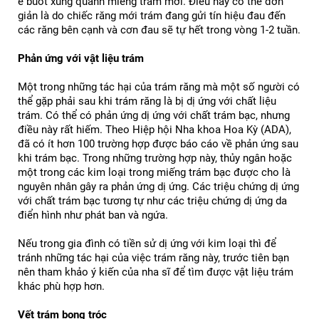
ê buốt xung quanh miếng trám mới. Điều này có thể đơn 
giản là do chiếc răng mới trám đang gửi tín hiệu đau đến 
các răng bên cạnh và cơn đau sẽ tự hết trong vòng 1-2 tuần.
Phản ứng với vật liệu trám
Một trong những tác hại của trám răng mà một số người có 
thể gặp phải sau khi trám răng là bị dị ứng với chất liệu 
trám. 
Có thể có phản ứng dị ứng với chất trám bạc, nhưng 
điều này rất hiếm. Theo Hiệp hội Nha khoa Hoa Kỳ (ADA), 
đã có ít hơn 100 trường hợp được báo cáo về phản ứng sau 
khi trám bạc. Trong những trường hợp này, thủy ngân hoặc 
một trong các kim loại trong miếng trám bạc được cho là 
nguyên nhân gây ra phản ứng dị ứng. Các triệu chứng dị ứng 
với chất trám bạc tương tự như các triệu chứng dị ứng da 
điển hình như phát ban và ngứa.
Nếu trong gia đình có tiền sử dị ứng với kim loại thì để 
tránh những tác hại của việc trám răng này, trước tiên bạn 
nên tham khảo ý kiến ​​của nha sĩ để tìm được vật liệu trám 
khác phù hợp hơn.
Vết trám bong tróc