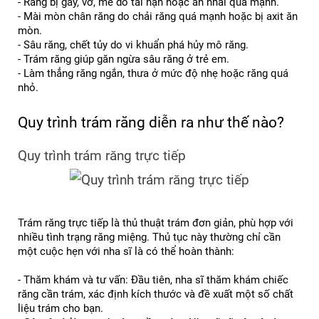
- Răng bị gãy, vỡ, mẻ do tai nạn hoặc ăn nhai quá mạnh.
- Mài mòn chân răng do chải răng quá mạnh hoặc bị axit ăn 
mòn.
- Sâu răng, chết tủy do vi khuẩn phá hủy mô răng.
- Trám răng giúp găn ngừa sâu răng ở trẻ em.
- Làm thẳng răng ngắn, thưa ở mức độ nhẹ hoặc răng quá 
nhỏ.
Quy trình trám răng diễn ra như thế nào?
Quy trình trám răng trực tiếp
Trám răng trực tiếp là thủ thuật trám đơn giản, phù hợp với 
nhiều tình trạng răng miệng. Thủ tục này thường chỉ cần 
một cuộc hẹn với nha sĩ là có thể hoàn thành:
- Thăm khám và tư vấn: Đầu tiên, nha sĩ thăm khám chiếc 
răng cần trám, xác định kích thước và đề xuất một số chất 
liệu trám cho bạn.