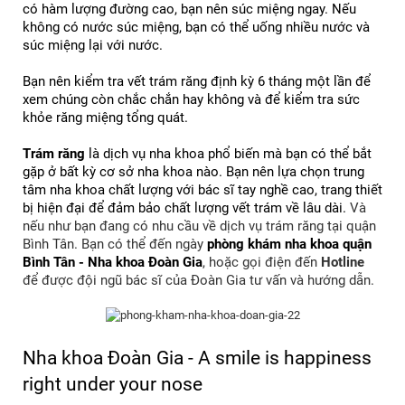
có hàm lượng đường cao, bạn nên súc miệng ngay. Nếu 
không có nước súc miệng, bạn có thể uống nhiều nước và 
súc miệng lại với nước.
Bạn nên kiểm tra vết trám răng định kỳ 6 tháng một lần để 
xem chúng còn chắc chắn hay không và để kiểm tra sức 
khỏe răng miệng tổng quát.
Trám răng
 là dịch vụ nha khoa phổ biến mà bạn có thể bắt 
gặp ở bất kỳ cơ sở nha khoa nào. Bạn nên lựa chọn trung 
tâm nha khoa chất lượng với bác sĩ tay nghề cao, trang thiết 
bị hiện đại để đảm bảo chất lượng vết trám về lâu dài. 
Và 
nếu như bạn đang có nhu cầu về dịch vụ trám răng tại quận 
Bình Tân. Bạn có thể đến ngày
phòng khám nha khoa quận 
Bình Tân - Nha khoa Đoàn Gia
, hoặc gọi điện đến 
Hotline 
để được đội ngũ bác sĩ của Đoàn Gia tư vấn và hướng dẫn.
Nha khoa Đoàn Gia - A smile is happiness 
right under your nose