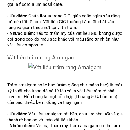
gọi là fluoro aluminosilicate.
- 
Ưu điểm:
 Chứa florua trong GIC, giúp ngăn ngừa sâu răng 
trở nên tồi tệ hơn. Vật liệu GIC thường bám rất chặt vào 
răng và giảm thiểu nứt tại vị trí trám.
- 
Nhược điểm:
 Yếu tố thẩm mỹ của vật liệu GIC không được 
coi trọng cao do màu sắc khác với màu răng tự nhiên như 
vật liệu composite.
Vật liệu trám răng Amalgam
Trám amalgam hoặc bạc (trám giống như mảnh bạc) là một 
kỹ thuật nha khoa đã có từ lâu và là vật liệu trám rẻ nhất 
hiện có. Hỗn hống là một hỗn hợp (khoảng 50% hỗn hợp) 
của bạc, thiếc, kẽm, đồng và thủy ngân.
- 
Ưu điểm:
 Vật liệu amalgam rất bền, chịu lực nhai tốt và giá 
thành rẻ hơn so với các vật liệu khác.
- 
Nhược điểm:
 Về mặt thẩm mỹ, trám amalgam có thể làm 