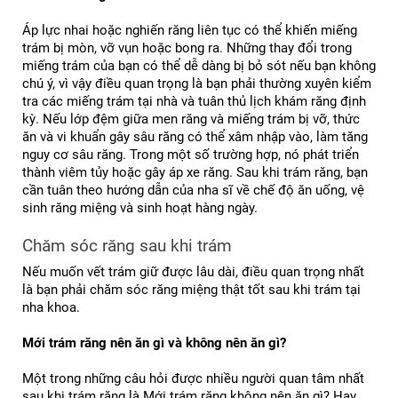
Áp lực nhai hoặc nghiến răng liên tục có thể khiến miếng 
trám bị mòn, vỡ vụn hoặc bong ra. Những thay đổi trong 
miếng trám của bạn có thể dễ dàng bị bỏ sót nếu bạn không 
chú ý, vì vậy điều quan trọng là bạn phải thường xuyên kiểm 
tra các miếng trám tại nhà và tuân thủ lịch khám răng định 
kỳ. 
Nếu lớp đệm giữa men răng và miếng trám bị vỡ, thức 
ăn và vi khuẩn gây sâu răng có thể xâm nhập vào, làm tăng 
nguy cơ sâu răng. Trong một số trường hợp, nó phát triển 
thành viêm tủy hoặc gây áp xe răng. 
Sau khi trám răng, bạn 
cần tuân theo hướng dẫn của nha sĩ về chế độ ăn uống, vệ 
sinh răng miệng và sinh hoạt hàng ngày.
Chăm sóc răng sau khi trám
Nếu muốn vết trám giữ được lâu dài, điều quan trọng nhất 
là bạn phải chăm sóc răng miệng thật tốt sau khi trám tại 
nha khoa.
Mới trám răng nên ăn gì và không nên ăn gì?
Một trong những câu hỏi được nhiều người quan tâm nhất 
sau khi trám răng là Mới trám răng không nên ăn gì? Hay 