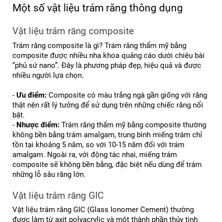
Một số vật liệu trám răng thông dụng
Vật liệu trám răng composite
Trám răng composite là gì? Trám răng thẩm mỹ bằng 
composite được nhiều nha khoa quảng cáo dưới chiêu bài 
“phủ sứ nano”. Đây là phương pháp đẹp, hiệu quả và được 
nhiều người lựa chọn.
- 
Ưu điểm:
 Composite có màu trắng ngà gần giống với răng 
thật nên rất lý tưởng để sử dụng trên những chiếc răng nổi 
bật.
- 
Nhược điểm:
 Trám răng thẩm mỹ bằng composite thường 
không bền bằng trám amalgam, trung bình miếng trám chỉ 
tồn tại khoảng 5 năm, so với 10-15 năm đối với trám 
amalgam. Ngoài ra, với động tác nhai, miếng trám 
composite sẽ không bền bằng, đặc biệt nếu dùng để trám 
những lỗ sâu răng lớn.
Vật liệu trám răng GIC
Vật liệu trám răng GIC (Glass Ionomer Cement) thường 
được làm từ axit polyacrylic và một thành phần thủy tinh 