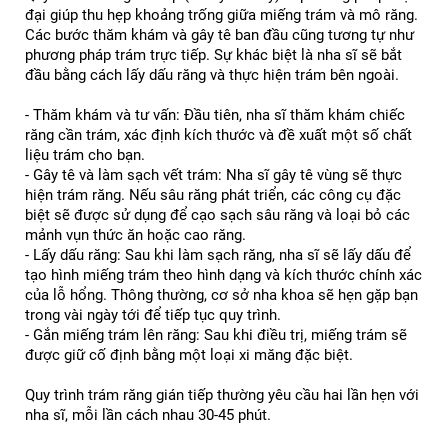
đại giúp thu hẹp khoảng trống giữa miếng trám và mô răng. 
Các bước thăm khám và gây tê ban đầu cũng tương tự như 
phương pháp trám trực tiếp. Sự khác biệt là nha sĩ sẽ bắt 
đầu bằng cách lấy dấu răng và thực hiện trám bên ngoài.
- Thăm khám và tư vấn: Đầu tiên, nha sĩ thăm khám chiếc 
răng cần trám, xác định kích thước và đề xuất một số chất 
liệu trám cho bạn.
- Gây tê và làm sạch vết trám: Nha sĩ gây tê vùng sẽ thực 
hiện trám răng. Nếu sâu răng phát triển, các công cụ đặc 
biệt sẽ được sử dụng để cạo sạch sâu răng và loại bỏ các 
mảnh vụn thức ăn hoặc cao răng.
- Lấy dấu răng: Sau khi làm sạch răng, nha sĩ sẽ lấy dấu để 
tạo hình miếng trám theo hình dạng và kích thước chính xác 
của lỗ hổng. Thông thường, cơ sở nha khoa sẽ hẹn gặp bạn 
trong vài ngày tới để tiếp tục quy trình.
- Gắn miếng trám lên răng: Sau khi điều trị, miếng trám sẽ 
được giữ cố định bằng một loại xi măng đặc biệt.
Quy trình trám răng gián tiếp thường yêu cầu hai lần hẹn với 
nha sĩ, mỗi lần cách nhau 30-45 phút.