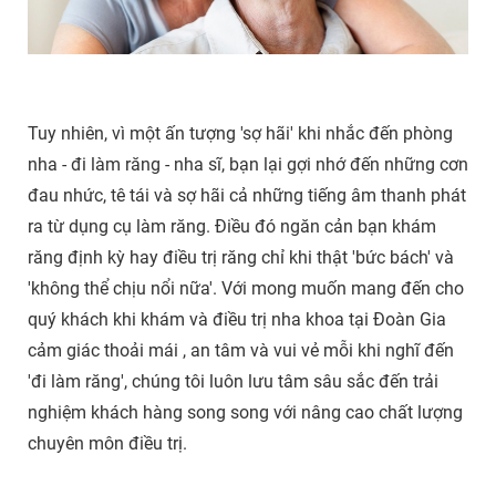
Tuy nhiên, vì một ấn tượng 'sợ hãi' khi nhắc đến phòng
nha - đi làm răng - nha sĩ, bạn lại gợi nhớ đến những cơn
đau nhức, tê tái và sợ hãi cả những tiếng âm thanh phát
ra từ dụng cụ làm răng. Điều đó ngăn cản bạn khám
răng định kỳ hay điều trị răng chỉ khi thật 'bức bách' và
'không thể chịu nổi nữa'. Với mong muốn mang đến cho
quý khách khi khám và điều trị nha khoa tại Đoàn Gia
cảm giác thoải mái , an tâm và vui vẻ mỗi khi nghĩ đến
'đi làm răng', chúng tôi luôn lưu tâm sâu sắc đến trải
nghiệm khách hàng song song với nâng cao chất lượng
chuyên môn điều trị.