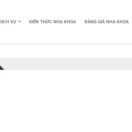
DỊCH VỤ
KIẾN THỨC NHA KHOA
BẢNG GIÁ NHA KHOA