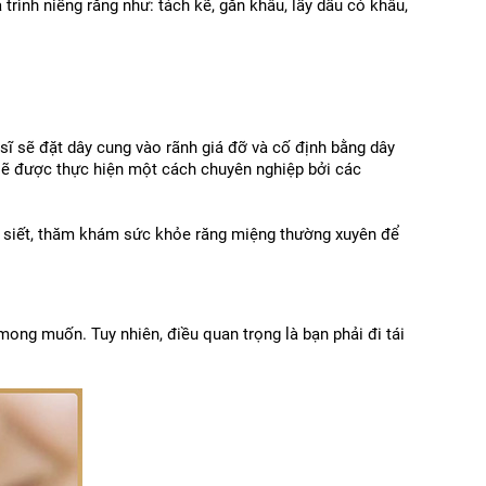
 trình niềng răng như: tách kẽ, gắn khâu, lấy dấu có khâu,
sĩ sẽ đặt dây cung vào rãnh giá đỡ và cố định bằng dây 
sẽ được thực hiện một cách chuyên nghiệp bởi các 
ực siết, thăm khám sức khỏe răng miệng thường xuyên để 
mong muốn. Tuy nhiên, điều quan trọng là bạn phải đi tái 