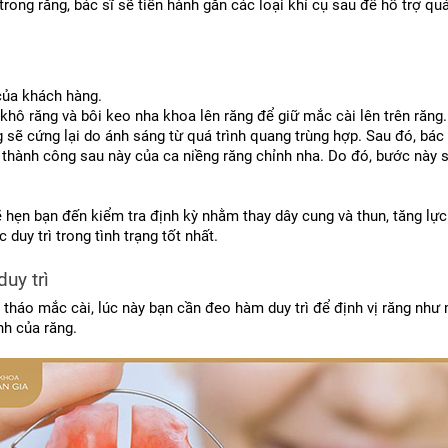
ong răng, bác sĩ sẽ tiến hành gắn các loại khí cụ sau để hỗ trợ quá
của khách hàng.
hô răng và bôi keo nha khoa lên răng để giữ mắc cài lên trên răng.
sẽ cứng lại do ánh sáng từ quá trình quang trùng hợp. Sau đó, bác 
 thành công sau này của ca niềng răng chỉnh nha. Do đó, bước này 
sẽ hẹn bạn đến kiểm tra định kỳ nhằm thay dây cung và thun, tăng l
y trì trong tình trạng tốt nhất.
uy trì
h tháo mắc cài, lúc này bạn cần đeo hàm duy trì để định vị răng như 
nh của răng.