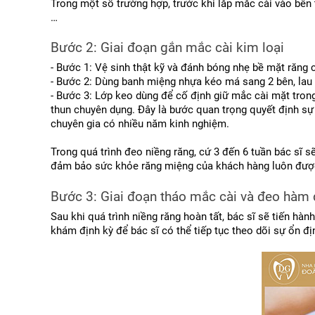
Trong một số trường hợp, trước khi lắp mắc cài vào bên tr
…
Bước 2: Giai đoạn gắn mắc cài kim loại
- Bước 1: Vệ sinh thật kỹ và đánh bóng nhẹ bề mặt răng 
- Bước 2: Dùng banh miệng nhựa kéo má sang 2 bên, lau k
- Bước 3: Lớp keo dùng để cố định giữ mắc cài mặt trong 
thun chuyên dụng. Đây là bước quan trọng quyết định sự
chuyên gia có nhiều năm kinh nghiệm.
Trong quá trình đeo niềng răng, cứ 3 đến 6 tuần bác sĩ 
đảm bảo sức khỏe răng miệng của khách hàng luôn được du
Bước 3: Giai đoạn tháo mắc cài và đeo hàm d
Sau khi quá trình niềng răng hoàn tất, bác sĩ sẽ tiến hàn
khám định kỳ để bác sĩ có thể tiếp tục theo dõi sự ổn đị