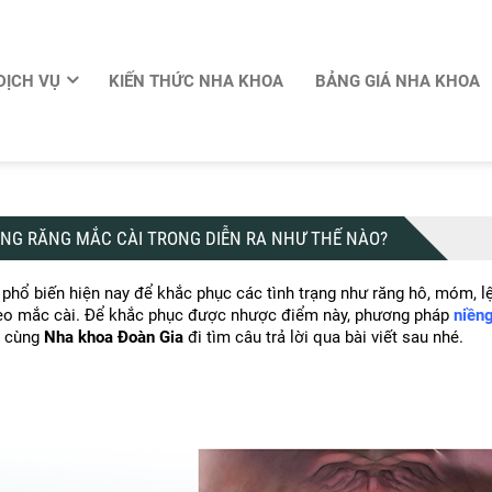
DỊCH VỤ
KIẾN THỨC NHA KHOA
BẢNG GIÁ NHA KHOA
IỀNG RĂNG MẮC CÀI TRONG DIỄN RA NHƯ THẾ NÀO?
phổ biến hiện nay để khắc phục các tình trạng như răng hô, móm, lệ
đeo mắc cài. Để khắc phục được nhược điểm này, phương pháp 
niền
y cùng 
Nha khoa Đoàn Gia
 đi tìm câu trả lời qua bài viết sau nhé.