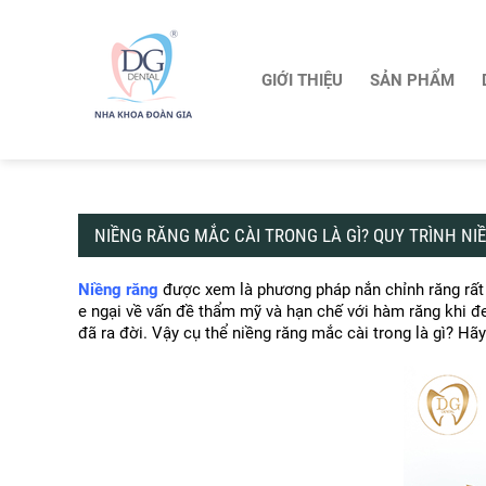
GIỚI THIỆU
SẢN PHẨM
NIỀNG RĂNG MẮC CÀI TRONG LÀ GÌ? QUY TRÌNH N
Niềng răng
 được xem là phương pháp nắn chỉnh răng rất 
e ngại về vấn đề thẩm mỹ và hạn chế với hàm răng khi 
đã ra đời. Vậy cụ thể niềng răng mắc cài trong là gì? Hã