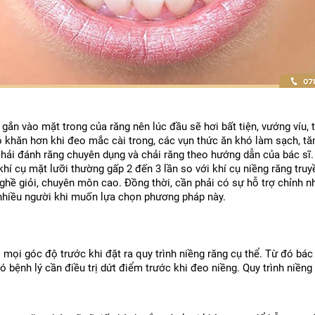
 gắn vào mặt trong của răng nên lúc đầu sẽ hơi bất tiện, vướng víu,
ó khăn hơn khi đeo mắc cài trong, các vụn thức ăn khó làm sạch, tăn
hải đánh răng chuyên dụng và chải răng theo hướng dẫn của bác sĩ.
ho khí cụ mặt lưỡi thường gấp 2 đến 3 lần so với khí cụ niềng răng t
nghề giỏi, chuyên môn cao. Đồng thời, cần phải có sự hỗ trợ chỉnh nh
i nhiều người khi muốn lựa chọn phương pháp này.
ọi góc độ trước khi đặt ra quy trình niềng răng cụ thể. Từ đó bác s
có bệnh lý cần điều trị dứt điểm trước khi đeo niềng. Quy trình niề