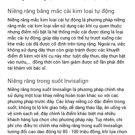
Niềng răng bằng mắc cài kim loại tự động
Niềng răng mắc kim loại cài tự động là phương pháp niềng 
răng mắc cài kim loại vẫn sử dụng các khí cụ quen thuộc 
nhưng điểm nổi bật là hệ thống mắc cài được dùng là loại 
mắc cài tự động, giúp dây cung có thể tự trượt xuống các 
khe mắc cài đã được cố định trên từng răng. Ngoài ra, việc 
không sử dụng dây thun còn giúp tránh được các khuyết 
điểm đi kèm với khí cụ này như: tuột dây thun, dây thun bật 
vào nướu,…. đồng thời còn làm giảm được số lần phải đến 
tái khám với bác sĩ.
Niềng răng trong suốt Invisalign
Niềng răng trong suốt Invisalign là phương pháp chỉnh nha 
sử dụng một loại khay niềng hoàn toàn khác so với các 
phương pháp trước đây. Các khay niềng có đặc điểm trong 
suốt, không bị lộ khi giao tiếp, dễ dàng tháo lắp, ăn uống và 
vệ sinh sạch sẽ, đây chính là điểm khác biệt mà nhiều 
khách hàng lựa chọn cho phương pháp này. Tuy nhiên, chi 
phí cho điều trị chỉnh nha niềng răng trong suốt Invisalign 
tương đối cao dao động từ 85 - 100 triệu đồng, khi lựa chọn 