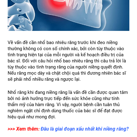
Về vấn đề cần nhổ bao nhiêu răng trước khi đeo niềng 
thường không có con số chính xác, bởi còn tùy thuộc vào 
tình trạng hiện tại của mỗi người và kế hoạch điều trị của 
bác sĩ. Đối với câu hỏi nhổ bao nhiêu răng thì câu trả lời là 
tùy thuộc vào tình trạng răng của người niềng quyết định. 
Nếu răng mọc dày và chật chội quá thì đương nhiên bác sĩ 
sẽ phải nhổ nhiều răng và ngược lại.
Nhổ răng khi đang niềng răng là vấn đề cần được quan tâm 
bởi nó ảnh hưởng trực tiếp đến sức khỏe cũng như tính 
thẩm mỹ của hàm răng. Vì vậy, người bệnh cần tuân thủ 
nghiêm ngặt chỉ định dùng thuốc của bác sĩ để đạt được 
hiệu quả như mong đợi.
>>> Xem thêm:
Đâu là 
giai đoạn xấu nhất khi niềng răng
?