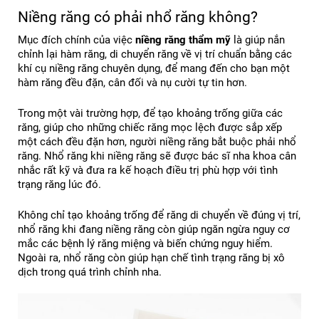
Niềng răng có phải nhổ răng không?
Mục đích chính của việc 
niềng răng thẩm mỹ
 là giúp nắn 
chỉnh lại hàm răng, di chuyển răng về vị trí chuẩn bằng các 
khí cụ niềng răng chuyên dụng, để mang đến cho bạn một 
hàm răng đều đặn, cân đối và nụ cười tự tin hơn.
Trong một vài trường hợp, để tạo khoảng trống giữa các 
răng, giúp cho những chiếc răng mọc lệch được sắp xếp 
một cách đều đặn hơn, người niềng răng bắt buộc phải nhổ 
răng. Nhổ răng khi niềng răng sẽ được bác sĩ nha khoa cân 
nhắc rất kỹ và đưa ra kế hoạch điều trị phù hợp với tình 
trạng răng lúc đó.
Không chỉ tạo khoảng trống để răng di chuyển về đúng vị trí, 
nhổ răng khi đang niềng răng còn giúp ngăn ngừa nguy cơ 
mắc các bệnh lý răng miệng và biến chứng nguy hiểm. 
Ngoài ra, nhổ răng còn giúp hạn chế tình trạng răng bị xô 
dịch trong quá trình chỉnh nha.