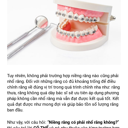
Tuy nhiên, không phải trường hợp niềng răng nào cũng phải 
nhổ răng. Đối với những răng có đủ khoảng trống để điều 
chỉnh răng về đúng vị trí trong quá trình chỉnh nha như: răng 
thưa, răng không quá dày bác sĩ sẽ ưu tiên áp dụng phương 
pháp không cần nhổ răng mà vẫn đạt được kết quả tốt. Kết 
quả đạt được như mong đợi và giúp bảo tồn số lượng răng 
ban đầu.
Như vậy, với câu hỏi: “
Niềng răng có phải nhổ răng không?
” 