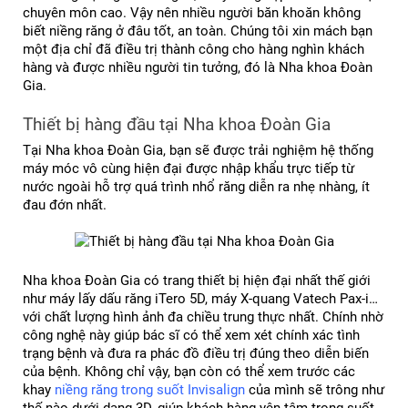
chuyên môn cao. Vậy nên nhiều người băn khoăn không 
biết niềng răng ở đâu tốt, an toàn. Chúng tôi xin mách bạn 
một địa chỉ đã điều trị thành công cho hàng nghìn khách 
hàng và được nhiều người tin tưởng, đó là Nha khoa Đoàn 
Gia.
Thiết bị hàng đầu tại Nha khoa Đoàn Gia
Tại Nha khoa Đoàn Gia, bạn sẽ được trải nghiệm hệ thống 
máy móc vô cùng hiện đại được nhập khẩu trực tiếp từ 
nước ngoài hỗ trợ quá trình nhổ răng diễn ra nhẹ nhàng, ít 
đau đớn nhất.
Nha khoa Đoàn Gia có trang thiết bị hiện đại nhất thế giới 
như máy lấy dấu răng iTero 5D, máy X-quang Vatech Pax-i… 
với chất lượng hình ảnh đa chiều trung thực nhất. Chính nhờ 
công nghệ này giúp bác sĩ có thể xem xét chính xác tình 
trạng bệnh và đưa ra phác đồ điều trị đúng theo diễn biến 
của bệnh. Không chỉ vậy, bạn còn có thể xem trước các 
khay
 niềng răng trong suốt Invisalign
 của mình sẽ trông như 