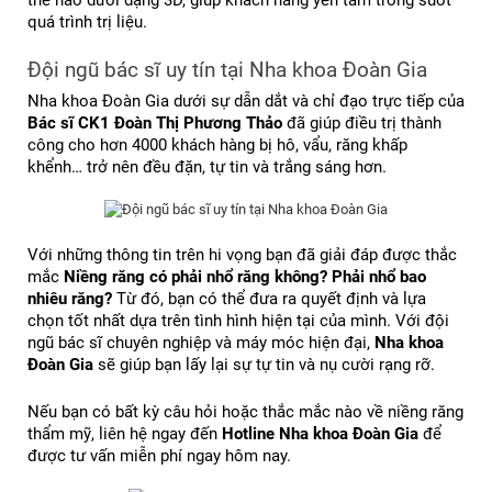
thế nào dưới dạng 3D, giúp khách hàng yên tâm trong suốt 
quá trình trị liệu.
Đội ngũ bác sĩ uy tín tại Nha khoa Đoàn Gia
Nha khoa Đoàn Gia dưới sự dẫn dắt và chỉ đạo trực tiếp của 
Bác sĩ CK1 Đoàn Thị Phương Thảo
 đã giúp điều trị thành 
công cho hơn 4000 khách hàng bị hô, vẩu, răng khấp 
khểnh… trở nên đều đặn, tự tin và trắng sáng hơn. 
Với những thông tin trên hi vọng bạn đã giải đáp được thắc 
mắc 
Niềng răng có phải nhổ răng không? Phải nhổ bao 
nhiêu răng?
 Từ đó, bạn có thể đưa ra quyết định và lựa 
chọn tốt nhất dựa trên tình hình hiện tại của mình. Với đội 
ngũ bác sĩ chuyên nghiệp và máy móc hiện đại, 
Nha khoa 
Đoàn Gia
 sẽ giúp bạn lấy lại sự tự tin và nụ cười rạng rỡ.
Nếu bạn có bất kỳ câu hỏi hoặc thắc mắc nào về niềng răng 
thẩm mỹ, liên hệ ngay đến 
Hotline Nha khoa Đoàn Gia
 để 
được tư vấn miễn phí ngay hôm nay.