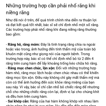
Những trường hợp cần phải nhổ răng khi 
niềng răng
Như đã nói ở trên, để quá trình chỉnh nha diễn ra thuận lợi 
và đạt kết quả tốt nhất, bác sĩ sẽ chỉ định nhổ một số răng. 
Các trường hợp phải nhổ răng khi đang niềng răng thường 
bao gồm:
- 
Răng hô, răng móm:
 Đây là tình trạng răng chìa ra ngoài 
hoặc vào trong, ảnh hưởng đến tính thẩm mỹ của toàn bộ 
khuôn mặt cũng như giọng nói của người bệnh. Trong 
trường hợp này, bác sĩ có thể chỉ định nhổ bỏ từ 2 đến 4 
răng trên cung hàm để lấy khoảng trống kéo chữa hô răng.
- 
Răng mọc chen chúc, lộn xộn:
 Đối với những trường hợp 
hàm nhỏ, răng mọc lệch hoặc chen chúc nhau có thể khiến 
răng mọc lộn xộn. Điều này không chỉ gây mất thẩm mỹ mà 
còn có thể ảnh hưởng đến sức khỏe răng miệng của bạn 
sau này. Vì vậy, bác sĩ chỉ cần nhổ bỏ chiếc răng để nhường 
chỗ cho những chiếc răng còn lại, định vị lại cho chúng khít 
và đều hơn trên cung hàm.
- 
Sai khớp cắn:
 Răng của hai hàm không khớp với nhau làm 