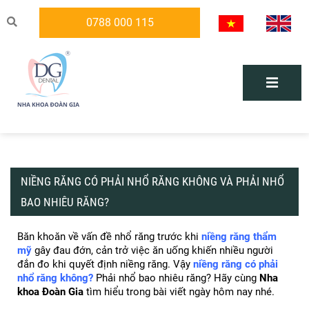
0788 000 115
NIỀNG RĂNG CÓ PHẢI NHỔ RĂNG KHÔNG VÀ PHẢI NHỔ
BAO NHIÊU RĂNG?
Băn khoăn về vấn đề nhổ răng trước khi
 niềng răng thẩm 
mỹ
 gây đau đớn, cản trở việc ăn uống khiến nhiều người 
đắn đo khi quyết định niềng răng. Vậy
niềng răng có phải 
nhổ răng không
?
 Phải nhổ bao nhiêu răng? Hãy cùng 
Nha 
khoa Đoàn Gia
 tìm hiểu trong bài viết ngày hôm nay nhé.