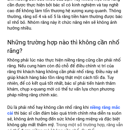
cần được thực hiện bởi bác sĩ có kinh nghiệm và tay nghề 
cao để không làm tổn thương hệ xương xung quanh. Thông 
thường, răng số 4 và số 5 là răng tiền hàm thường được bác 
sĩ nhổ bỏ. Nhóm răng này ít chức năng nên sẽ không ảnh 
hưởng nhiều.
Những trường hợp nào thì không cần nhổ 
răng?
Không phải lúc nào thực hiện niềng răng cũng cần phải nhổ 
răng. Nếu cung hàm còn đủ chỗ để điều chỉnh vị trí của 
răng thì khách hàng không cần phải nhổ răng. Điều này sẽ 
giúp khách hàng bảo tồn răng thật một cách tối đa. Tuy 
nhiên, để có kết quả tốt nhất, bác sĩ phải tiến hành thăm 
khám, chụp x-quang mới có thể tư vấn lựa chọn phương 
pháp niềng răng chính xác.
Dù là phải nhổ hay không cần nhổ răng khi 
niềng răng mắc 
cài
 thì bác sĩ cần đảm bảo quá trình chỉnh nha diễn ra suôn 
sẻ, không ảnh hưởng đến sức khỏe răng miệng và đặc biệt 
không gây mất thẩm mỹ. 
Trong một số trường hợp, răng vẫn 