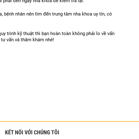
ì phải đến ngay nha khoa để kiểm tra lại.
, bệnh nhân nên tìm đến trung tâm nha khoa uy tín, có 
y trình kỹ thuật thì bạn hoàn toàn không phải lo về vấn 
 tư vấn và thăm khám nhé!
KẾT NỐI VỚI CHÚNG TÔI