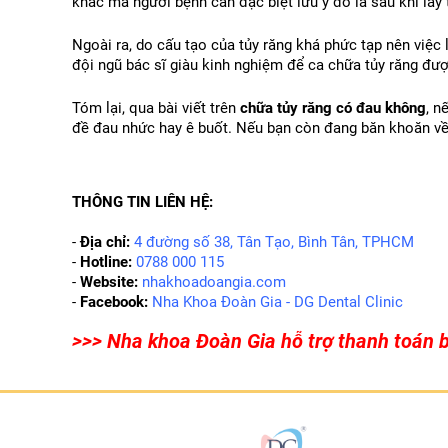
khác mà người bệnh cần đặc biệt lưu ý đó là sau khi lấy
Ngoài ra, do cấu tạo của tủy răng khá phức tạp nên việc 
đội ngũ bác sĩ giàu kinh nghiệm để ca chữa tủy răng đượ
Tóm lại, qua bài viết trên 
chữa tủy răng có đau không
, n
đề đau nhức hay ê buốt. Nếu bạn còn đang băn khoăn về 
THÔNG TIN LIÊN HỆ:
-
Địa chỉ:
4 đường số 38, Tân Tạo, Bình Tân, TPHCM
-
Hotline:
0788 000 115
-
Website:
nhakhoadoangia.com
-
Facebook:
Nha Khoa Đoàn Gia - DG Dental Clinic
>>> Nha khoa Đoàn Gia hỗ trợ thanh toán b