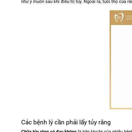
như ý muốn sau khi điều trị tủy. Ngoài ra, tuổi thọ của r
Các bệnh lý cần phải lấy tủy răng
Chữa tủy răng có đau không
 là băn khoăn của nhiều bện