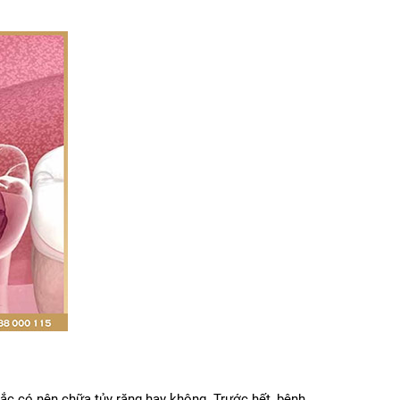
ắc có nên chữa tủy răng hay không. Trước hết, bệnh 