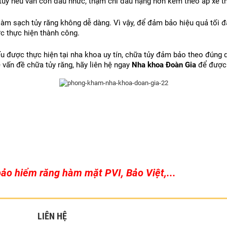
 tủy nếu vẫn còn đau nhức, thậm chí đau nặng hơn kèm theo áp xe th
làm sạch tủy răng không dễ dàng. Vì vậy, để đảm bảo hiệu quả tối đa
c thực hiện thành công.
ếu được thực hiện tại nha khoa uy tín, chữa tủy đảm bảo theo đúng qu
vấn đề chữa tủy răng, hãy liên hệ ngay 
Nha khoa Đoàn Gia
 để được
ảo hiểm răng hàm mặt PVI, Bảo Việt,...
LIÊN HỆ