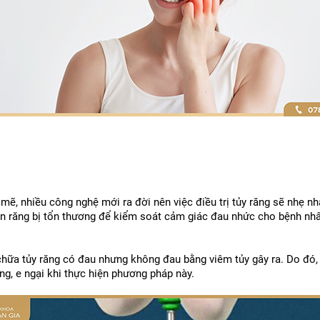
ẽ, nhiều công nghệ mới ra đời nên việc điều trị tủy răng sẽ nhẹ nhàn
phần răng bị tổn thương để kiểm soát cảm giác đau nhức cho bệnh nhâ
h chữa tủy răng có đau nhưng không đau bằng viêm tủy gây ra. Do đó
g, e ngại khi thực hiện phương pháp này.